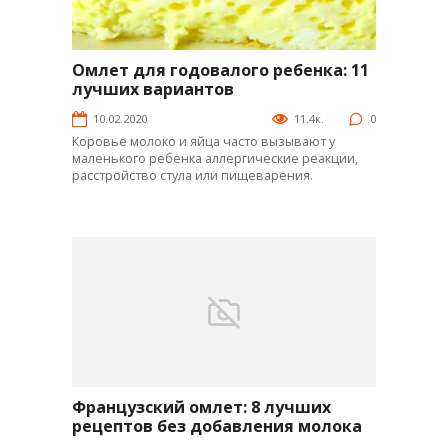
Омлет для годовалого ребенка: 11
Яй-рецепты
лучших вариантов
10.02.2020
11.4к.
0
Коровье молоко и яйца часто вызывают у
маленького ребенка аллергические реакции,
расстройство стула или пищеварения.
Французский омлет: 8 лучших
Яй-рецепты
рецептов без добавления молока