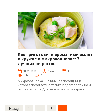
Как приготовить ароматный омлет
Яй-рецепты
в кружке в микроволновке: 7
лучших рецептов
31.01.2020
5 мин.
1
1.1к.
0
Микроволновка — отличная помощница,
которая помогает не только подогревать, но и
готовить пищу. Для перекуса или завтрака
Пагинация
Назад
1
…
3
4