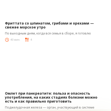
Фриттата со шпинатом, грибами и орехами —
свежее морское утро
Яй-рецепты
По выходным дням, когда вся семья в сборе, я готовлю
40 мин.
4
Омлет при панкреатите: польза и опасность
употребления, на каких стадиях болезни можно
Интересное
есть и как правильно приготовить
Поджелудочная железа — орган, участвующий в системе