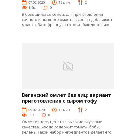
07.02.2020
15 мин.
2
1.9к.
0
В большинстве семей, для приготовления
сочного и пышного омлета в состав добавляют
молоко. Зато французы готовят блюдо только
Веганский омлет без яиц: вариант
Яй-рецепты
приготовления с сыром тофу
05.02.2020
15 мин.
2
637
0
Омлет из тофу ценят за высокие вкусовые
качества. Блюдо содержит томаты, бобы,
зелень. Такой набор ингредиентов делает его