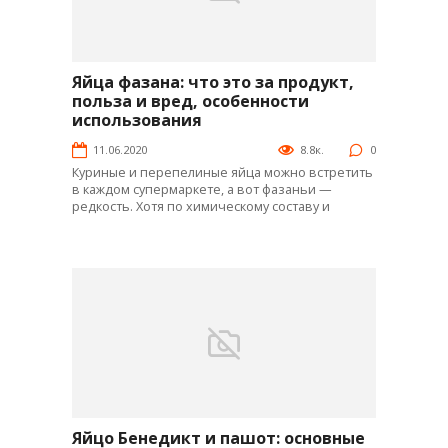
Яйца фазана: что это за продукт,
Интересное
польза и вред, особенности
использования
11.06.2020
8.8к.
0
Куриные и перепелиные яйца можно встретить
в каждом супермаркете, а вот фазаньи —
редкость. Хотя по химическому составу и
Яйцо Бенедикт и пашот: основные