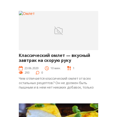
Классический омлет — вкусный
Яй-рецепты
завтрак на скорую руку
23.06.2020
10 мин.
1
293
0
Чем отличается классический омлет от всех
остальных рецептов? Он не должен быть
пышным и в нем нет никаких добавок, только