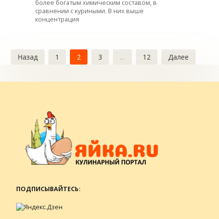
более богатым химическим составом, в
сравнении с куриными. В них выше
концентрация
Пагинация
Назад
1
2
3
…
12
Далее
записей
ПОДПИСЫВАЙТЕСЬ: