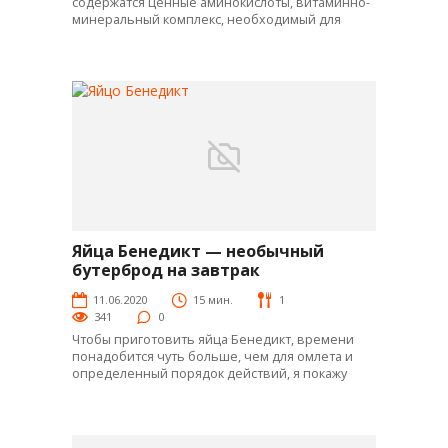
содержатся ценные аминокислоты, витаминно-
минеральный комплекс, необходимый для
Яйца Бенедикт — необычный
Яй-рецепты
бутерброд на завтрак
11.06.2020
15 мин.
1
341
0
Чтобы приготовить яйца Бенедикт, времени
понадобится чуть больше, чем для омлета и
определенный порядок действий, я покажу