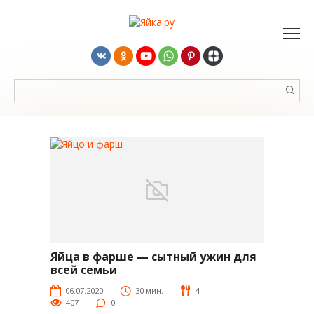
Перейти
к
контенту
Поиск:
Яйца в фарше — сытный ужин для
Яй-рецепты
всей семьи
06.07.2020
30 мин.
4
407
0