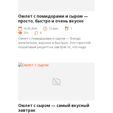
Омлет с помидорами и сыром —
Яй-рецепты
просто, быстро и очень вкусно
16.06.2020
15 мин.
1
315
0
Омлет с помидорами и сыром — блюдо
аппетитное, вкусное и быстрое. Этот простой
пошаговый рецепт на завтрак то, что надо.
Омлет с сыром — самый вкусный
Яй-рецепты
завтрак