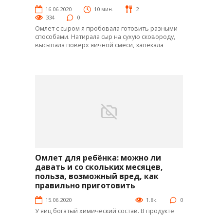
16.06.2020
10 мин.
2
334
0
Омлет с сыром я пробовала готовить разными
способами. Натирала сыр на сухую сковороду,
высыпала поверх яичной смеси, запекала
Омлет для ребёнка: можно ли
Интересное
давать и со скольких месяцев,
польза, возможный вред, как
правильно приготовить
15.06.2020
1.8к.
0
У яиц богатый химический состав. В продукте