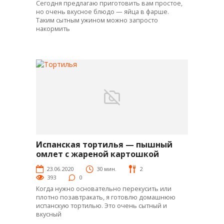
Сегодня предлагаю приготовить вам простое,
но очень вкусное блюдо — яйца в фарше.
Таким сытным ужином можно запросто
накормить
Испанская тортилья — пышный
Яй-рецепты
омлет с жареной картошкой
23.06.2020
30 мин.
2
393
0
Когда нужно основательно перекусить или
плотно позавтракать, я готовлю домашнюю
испанскую тортилью. Это очень сытный и
вкусный