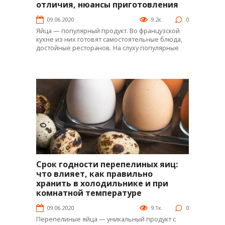
Интересное
отличия, нюансы приготовления
09.06.2020
9.2к.
0
Яйца — популярный продукт. Во французской
кухне из них готовят самостоятельные блюда,
достойные ресторанов. На слуху популярные
Срок годности перепелиных яиц:
Интересное
что влияет, как правильно
хранить в холодильнике и при
комнатной температуре
09.06.2020
9.1к.
0
Перепелиные яйца — уникальный продукт с